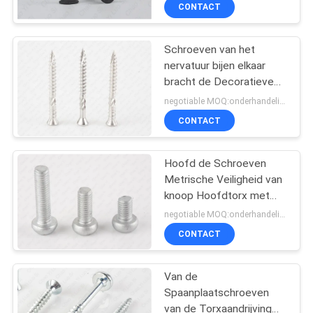
Nagels van het
CONTACTEER
CONTACT
Gipsplaatmetaal
ONS
Schroeven van het
26
nervatuur bijen elkaar
NIEUWS
bracht de Decoratieve
Zelf boren
Roestvrije staal,
negotiable MOQ:onderhandelingen
schroeven
Spaanplaat 316
VERZOEK
CONTACT
Schroeven van het
OM EEN
Roestvrij staaldek
CITAAT
Hoofd de Schroeven
Metrische Veiligheid van
knoop Hoofdtorx met
SITEMAP
15
Speld Zes Kwabrang 4,8
negotiable MOQ:onderhandelingen
Zelf te onttrekken
CONTACT
PRIVACY
schroeven
POLICY
Van de
Spaanplaatschroeven
van de Torxaandrijving