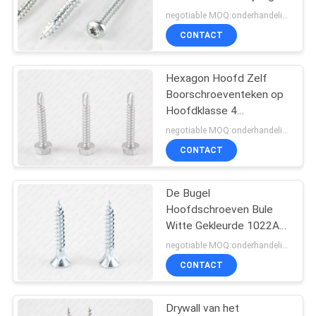
Pan Hoofd Speciaal
negotiable MOQ:onderhandelingen
Geplateerd het
CONTACT
Knipselcr3 Zink
18
Bugle hoofd drywall
Hexagon Hoofd Zelf
Boorschroeventeken op
schroeven
Hoofdklasse 4
Gegalvaniseerd Dakwerk
negotiable MOQ:onderhandelingen
CONTACT
De Bugel
7
Hoofdschroeven Bule
Niet
Witte Gekleurde 1022A
van het types Roestvrije
negotiable MOQ:onderhandelingen
Standaardschroeven
staal
CONTACT
Drywall van het