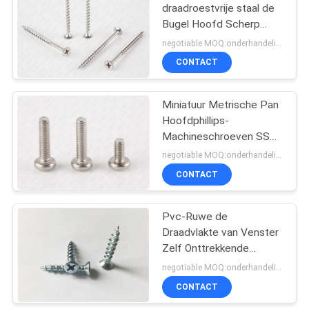
draadroestvrije staal de
Bugel Hoofd Scherp
17
Punt van
negotiable MOQ:onderhandelingen
Schroevenphillips
Metrische
CONTACT
Machineschroeven
Miniatuur Metrische Pan
Hoofdphillips-
Machineschroeven SS
316 DIN 7985
negotiable MOQ:onderhandelingen
CONTACT
6
Concrete het
Pvc-Ruwe de
Draadvlakte van Venster
Bevestigen
Zelf Onttrekkende
Schroeven
Schroeven over Csk-
negotiable MOQ:onderhandelingen
Hoofd met 4 Uiterst
CONTACT
kleine Ribben