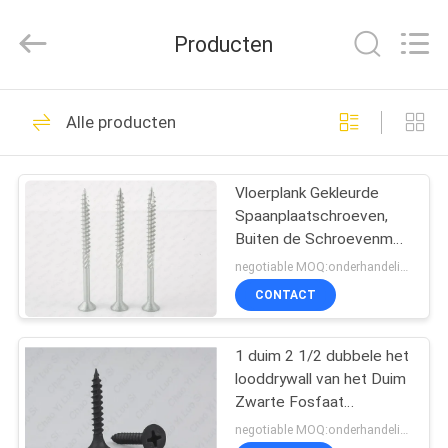
Jiashan
Chaoyi
Fastener.
Producten
Co,LTD.
All
Rights
Reserved.
HUIS
28
Alle producten
Roestvrijstalen
PRODUCTEN
schroeven
Vloerplank Gekleurde
Spaanplaatschroeven,
ONGEVEER
Buiten de Schroevenmdf
ONS
van Decking Confirmat
negotiable MOQ:onderhandelingen
CONTACT
32
FABRIEKSREIS
1 duim 2 1/2 dubbele het
Spaanplaatschroeven
looddrywall van het Duim
KWALITEITSCONTROLE
Zwarte Fosfaat
Schroeven voor de
negotiable MOQ:onderhandelingen