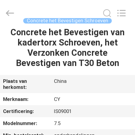
Jiashan
Chaoyi
Fastener.
Co,LTD.
All
Concrete het Bevestigen Schroeven
Rights
Reserved.
Concrete het Bevestigen van
HUIS
kadertorx Schroeven, het
PRODUCTEN
Verzonken Concrete
Bevestigen van T30 Beton
ONGEVEER
ONS
Plaats van
China
herkomst:
FABRIEKSREIS
Merknaam:
CY
Certificering:
IS09001
KWALITEITSCONTROLE
Modelnummer:
7.5