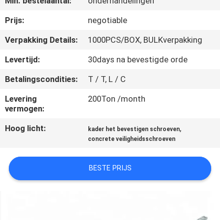
Min. bestelaantal:
onderhandelingen
CONTACTEER
ONS
Prijs:
negotiable
Verpakking Details:
1000PCS/BOX, BULKverpakking
NIEUWS
Levertijd:
30days na bevestigde orde
Betalingscondities:
T / T, L / C
VERZOEK
OM EEN
Levering
200Ton /month
vermogen:
CITAAT
Hoog licht:
,
kader het bevestigen schroeven
concrete veiligheidsschroeven
SITEMAP
BESTE PRIJS
PRIVACY
POLICY