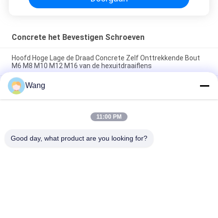
Concrete het Bevestigen Schroeven
Hoofd Hoge Lage de Draad Concrete Zelf Onttrekkende Bout
M6 M8 M10 M12 M16 van de hexuitdraaiflens
Wang
SS410 concrete het Bevestigen Schroeven, de Zelf
Onttrekkende Bouten 1000 Uren Ruspet van M10
M7.5 Concrete het Bevestigen Schroeven in Baksteen het Zelf
11:00 PM
Op zwaar werk berekend Onttrekken, het Witte geplateerde
zink van Cr3
Good day, what product are you looking for?
populaire categorieën
Alle
Roestvrijstalen 
Spaanplaatschroeven
Schroeven
Zelf Boren 
Zelf Te Onttrekken 