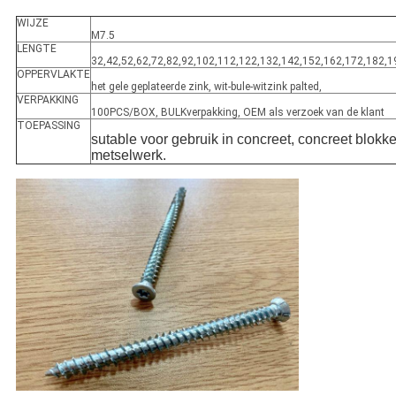
WIJZE
M7.5
LENGTE
32,42,52,62,72,82,92,102,112,122,132,142,152,162,172,182,1
OPPERVLAKTE
het gele geplateerde zink, wit-bule-witzink palted,
VERPAKKING
100PCS/BOX, BULKverpakking, OEM als verzoek van de klant
TOEPASSING
sutable voor gebruik in concreet, concreet blokk
metselwerk.