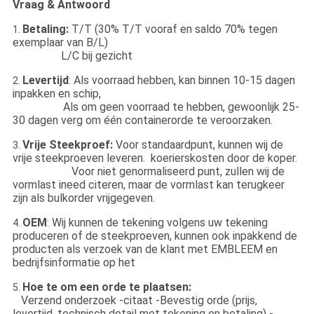
Vraag & Antwoord
Betaling:
T/T (30% T/T vooraf en saldo 70% tegen
1.
exemplaar van B/L)
L/C bij gezicht
Levertijd
: Als voorraad hebben, kan binnen 10-15 dagen
2.
inpakken en schip,
Als om geen voorraad te hebben, gewoonlijk 25-
30 dagen verg om één containerorde te veroorzaken.
Vrije Steekproef:
Voor standaardpunt, kunnen wij de
3.
vrije steekproeven leveren. koerierskosten door de koper.
Voor niet genormaliseerd punt, zullen wij de
vormlast ineed citeren, maar de vormlast kan terugkeer
zijn als bulkorder vrijgegeven.
OEM
: Wij kunnen de tekening volgens uw tekening
4.
produceren of de steekproeven, kunnen ook inpakkend de
producten als verzoek van de klant met EMBLEEM en
bedrijfsinformatie op het
Hoe te om een orde te plaatsen:
5.
Verzend onderzoek -citaat -Bevestig orde (prijs,
levertijd, technisch detail met tekening en betaling) -