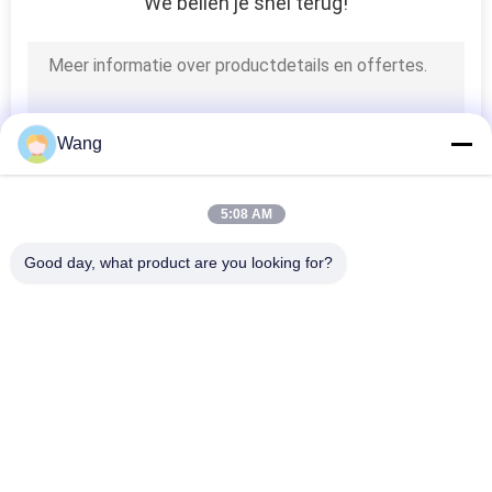
We bellen je snel terug!
Wang
5:08 AM
Good day, what product are you looking for?
populaire categorieën
Alle
Roestvrijstalen 
Spaanplaatschroeven
Schroeven
Zelf Boren 
Zelf Te Onttrekken 
Schroeven
Schroeven