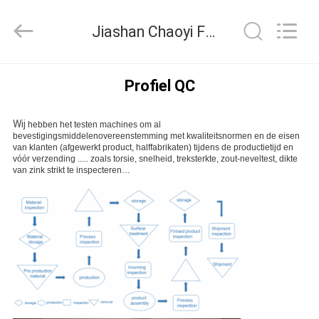
Jiashan
Chaoyi
Fastener.
Jiashan Chaoyi Fastener. Co,LTD Kwaliteitscontrole
Co,LTD.
All
Rights
Reserved.
HUIS
Profiel QC
PRODUCTEN
Wij
hebben het testen machines om al
bevestigingsmiddelenovereenstemming met kwaliteitsnormen en de eisen
van klanten (afgewerkt product, halffabrikaten) tijdens de productietijd en
vóór verzending ..... zoals torsie, snelheid, treksterkte, zout-neveltest, dikte
ONGEVEER
van zink strikt te inspecteren…
ONS
FABRIEKSREIS
KWALITEITSCONTROLE