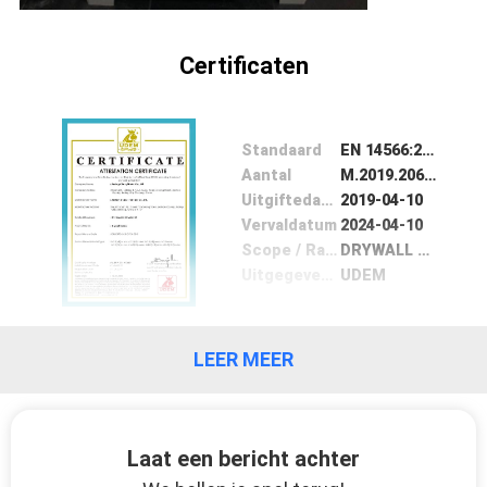
Certificaten
Standaard
EN 14566:2008+A1:2009
Aantal
M.2019.206.C0660
Uitgiftedatum
2019-04-10
Vervaldatum
2024-04-10
Scope / Range
DRYWALL SCREWS
Uitgegeven door
UDEM
LEER MEER
Laat een bericht achter