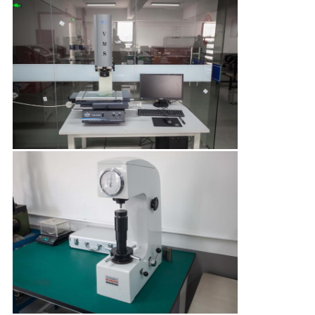
CONTACTEER
ONS
NIEUWS
VERZOEK
OM EEN
CITAAT
SITEMAP
PRIVACY
POLICY