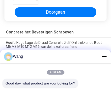
Schroeven
Doorgaan
Concrete het Bevestigen Schroeven
Hoofd Hoge Lage de Draad Concrete Zelf Onttrekkende Bout
M6 M8 M10 M12 M16 van de hexuitdraaiflens
Wang
SS410 concrete het Bevestigen Schroeven, de Zelf
Onttrekkende Bouten 1000 Uren Ruspet van M10
M7.5 Concrete het Bevestigen Schroeven in Baksteen het Zelf
9:56 AM
Op zwaar werk berekend Onttrekken, het Witte geplateerde
zink van Cr3
Good day, what product are you looking for?
populaire categorieën
Alle
Roestvrijstalen 
Spaanplaatschroeven