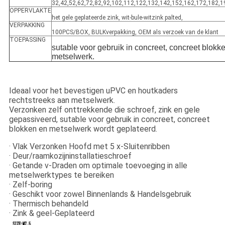
32,42,52,62,72,82,92,102,112,122,132,142,152,162,172,182,1
OPPERVLAKTE
het gele geplateerde zink, wit-bule-witzink palted,
VERPAKKING
100PCS/BOX, BULKverpakking, OEM als verzoek van de klant
TOEPASSING
sutable voor gebruik in concreet, concreet blokk
metselwerk.
Ideaal voor het bevestigen uPVC en houtkaders
rechtstreeks aan metselwerk.
Verzonken zelf onttrekkende die schroef, zink en gele
gepassiveerd, sutable voor gebruik in concreet, concreet
blokken en metselwerk wordt geplateerd.
· Vlak Verzonken Hoofd met 5 x-Sluitenribben
· Deur/raamkozijninstallatieschroef
· Getande v-Draden om optimale toevoeging in alle
metselwerktypes te bereiken
· Zelf-boring
· Geschikt voor zowel Binnenlands & Handelsgebruik
· Thermisch behandeld
· Zink & geel-Geplateerd