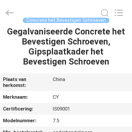
Jiashan
Chaoyi
Fastener.
Co,LTD.
All
Concrete het Bevestigen Schroeven
Rights
Reserved.
Gegalvaniseerde Concrete het
HUIS
Bevestigen Schroeven,
PRODUCTEN
Gipsplaatkader het
Bevestigen Schroeven
ONGEVEER
ONS
Plaats van
China
herkomst:
FABRIEKSREIS
Merknaam:
CY
Certificering:
IS09001
KWALITEITSCONTROLE
Modelnummer:
7.5