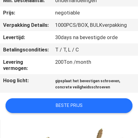
Min. bestelaantal:
onderhandelingen
CONTACTEER
ONS
Prijs:
negotiable
Verpakking Details:
1000PCS/BOX, BULKverpakking
NIEUWS
Levertijd:
30days na bevestigde orde
Betalingscondities:
T / T, L / C
VERZOEK
OM EEN
Levering
200Ton /month
vermogen:
CITAAT
Hoog licht:
,
gipsplaat het bevestigen schroeven
concrete veiligheidsschroeven
SITEMAP
BESTE PRIJS
PRIVACY
POLICY