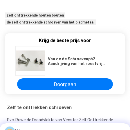
zelf onttrekkende houten bouten
de zelf onttrekkende schroeven van het bladmetaal
Krijg de beste prijs voor
Van de de Schroevenph2
Aandrijving van het roestvrij
staala2 Wafeltje de Hoofd Zelf
Onttrekkende Volledige Draad
Doorgaan
Zelf te onttrekken schroeven
Pvc-Ruwe de Draadvlakte van Venster Zelf Onttrekkende
Schroeven over Csk-Hoofd met 4 Uiterst kleine Ribben