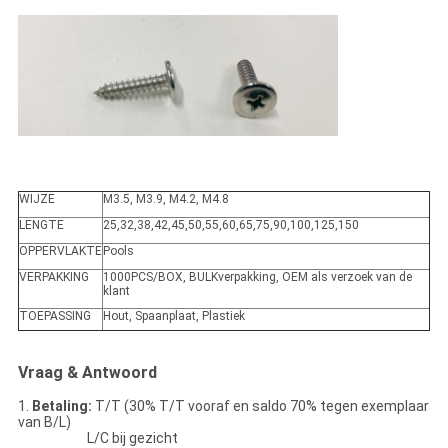
WIJZE
M3.5, M3.9, M4.2, M4.8
LENGTE
25,32,38,42,45,50,55,60,65,75,90,100,125,150
OPPERVLAKTE
Pools
VERPAKKING
1000PCS/BOX, BULKverpakking, OEM als verzoek van de
klant
TOEPASSING
Hout, Spaanplaat, Plastiek
Vraag & Antwoord
1.
Betaling:
T/T (30% T/T vooraf en saldo 70% tegen exemplaar
van B/L)
L/C bij gezicht