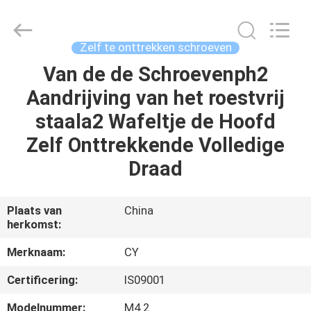
Jiashan
Chaoyi
Fastener.
Co,LTD.
All
Zelf te onttrekken schroeven
Rights
Reserved.
Van de de Schroevenph2
HUIS
Aandrijving van het roestvrij
PRODUCTEN
staala2 Wafeltje de Hoofd
Zelf Onttrekkende Volledige
ONGEVEER
Draad
ONS
Plaats van
China
herkomst:
FABRIEKSREIS
Merknaam:
CY
KWALITEITSCONTROLE
Certificering:
IS09001
Modelnummer:
M4.2