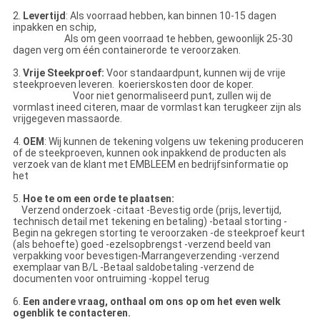
2.
Levertijd
: Als voorraad hebben, kan binnen 10-15 dagen
inpakken en schip,
Als om geen voorraad te hebben, gewoonlijk 25-30
dagen verg om één containerorde te veroorzaken.
3.
Vrije Steekproef:
Voor standaardpunt, kunnen wij de vrije
steekproeven leveren. koerierskosten door de koper.
Voor niet genormaliseerd punt, zullen wij de
vormlast ineed citeren, maar de vormlast kan terugkeer zijn als
vrijgegeven massaorde.
4.
OEM
: Wij kunnen de tekening volgens uw tekening produceren
of de steekproeven, kunnen ook inpakkend de producten als
verzoek van de klant met EMBLEEM en bedrijfsinformatie op
het
5.
Hoe te om een orde te plaatsen:
Verzend onderzoek -citaat -Bevestig orde (prijs, levertijd,
technisch detail met tekening en betaling) -betaal storting -
Begin na gekregen storting te veroorzaken -de steekproef keurt
(als behoefte) goed -ezelsopbrengst -verzend beeld van
verpakking voor bevestigen-Marrangeverzending -verzend
exemplaar van B/L -Betaal saldobetaling -verzend de
documenten voor ontruiming -koppel terug
6.
Een andere vraag, onthaal om ons op om het even welk
ogenblik te contacteren.