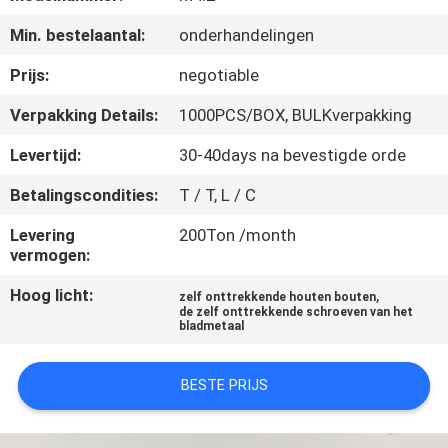
CONTACTEER
Min. bestelaantal:
onderhandelingen
ONS
Prijs:
negotiable
NIEUWS
Verpakking Details:
1000PCS/BOX, BULKverpakking
Levertijd:
30-40days na bevestigde orde
VERZOEK
Betalingscondities:
T / T, L / C
OM EEN
CITAAT
Levering
200Ton /month
vermogen:
Hoog licht:
,
SITEMAP
zelf onttrekkende houten bouten
de zelf onttrekkende schroeven van het
bladmetaal
PRIVACY
BESTE PRIJS
POLICY