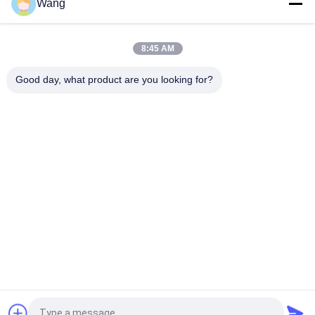
Wang
Een B-van het Metaalschroeven JIS van het Punt Zelf
Onttrekkend Blad Dwars In een nis gezet Verzonken Hoofd
8:45 AM
De verzonken Hoofd Zelf Onttrekkende Schroeven van Allen in
Roestvrij staal, Zelf Onttrekkende Machinebouten
Good day, what product are you looking for?
populaire categorieën
Alle
Roestvrijstalen 
Spaanplaatschroeven
Schroeven
Zelf Boren 
Zelf Te Onttrekken 
Schroeven
Schroeven
Bugle Hoofd Drywall 
Niet 
Schroeven
Standaardschroeven
Metrische 
Concrete Het 
Machineschroeven
Bevestigen 
Schroeven