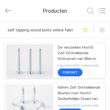
Jiashan
Chaoyi
Fastener.
Producten
Co,LTD.
All
Rights
Reserved.
HUIS
self tapping wood bolts online fabricage
PRODUCTEN
De verzonken Hoofd
Zelf Onttrekkende
ONGEVEER
Schroeven van Allen in
ONS
Roestvrij staal, Zelf
negotiable MOQ:onderhandelingen
Onttrekkende
CONTACT
Machinebouten
FABRIEKSREIS
60mm Zelf Onttrekkende
Bouten voor Hoofd
KWALITEITSCONTROLE
Gedeeltelijke Draad van
het Aluminium de
negotiable MOQ:onderhandelingen