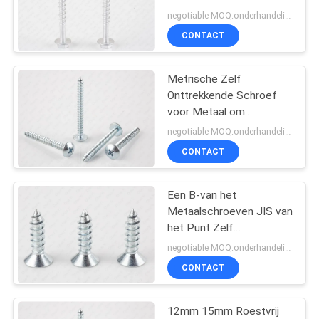
Gegalvaniseerd
negotiable MOQ:onderhandelingen
Mechanisch van de
CONTACT
Bouten Hoge Lage Draad
Metrische Zelf
Onttrekkende Schroef
voor Metaal om
HoofdGeplateerd
negotiable MOQ:onderhandelingen
Koolstofstaalcr3 Zink
CONTACT
Een B-van het
Metaalschroeven JIS van
het Punt Zelf
Onttrekkend Blad Dwars
negotiable MOQ:onderhandelingen
In een nis gezet
CONTACT
Verzonken Hoofd
12mm 15mm Roestvrij