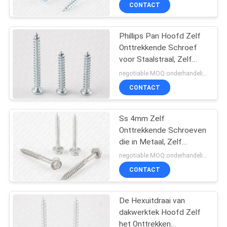
Buitenwafeltje
CONTACTEER
CONTACT
ONS
Phillips Pan Hoofd Zelf
Onttrekkende Schroef
NIEUWS
voor Staalstraal, Zelf
Inpassende
negotiable MOQ:onderhandelingen
Metaalschroeven
VERZOEK
CONTACT
OM EEN
CITAAT
Ss 4mm Zelf
Onttrekkende Schroeven
die in Metaal, Zelf
SITEMAP
Inpassende
negotiable MOQ:onderhandelingen
Machineschroeven gaan
CONTACT
PRIVACY
POLICY
De Hexuitdraai van
dakwerktek Hoofd Zelf
het Onttrekken