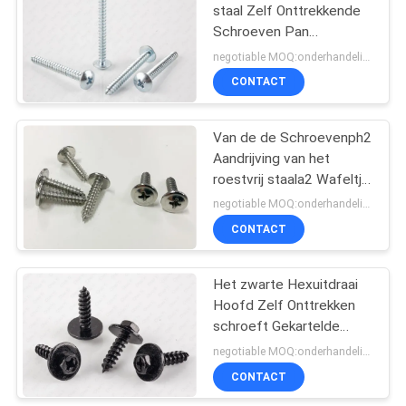
staal Zelf Onttrekkende
Schroeven Pan
Hoofdtorx voor
negotiable MOQ:onderhandelingen
Aluminium
CONTACT
Van de de Schroevenph2
Aandrijving van het
roestvrij staala2 Wafeltje
de Hoofd Zelf
negotiable MOQ:onderhandelingen
Onttrekkende Volledige
CONTACT
Draad
Het zwarte Hexuitdraai
Hoofd Zelf Onttrekken
schroeft Gekartelde
Gecombineerde Sems-
negotiable MOQ:onderhandelingen
Elektroforese
CONTACT