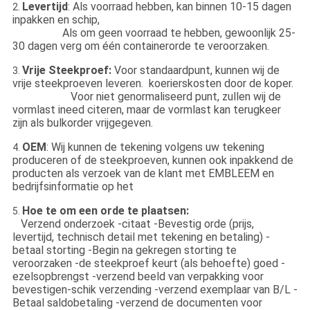
Levertijd
: Als voorraad hebben, kan binnen 10-15 dagen
2.
inpakken en schip,
Als om geen voorraad te hebben, gewoonlijk 25-
30 dagen verg om één containerorde te veroorzaken.
Vrije Steekproef:
Voor standaardpunt, kunnen wij de
3.
vrije steekproeven leveren. koerierskosten door de koper.
Voor niet genormaliseerd punt, zullen wij de
vormlast ineed citeren, maar de vormlast kan terugkeer
zijn als bulkorder vrijgegeven.
OEM
: Wij kunnen de tekening volgens uw tekening
4.
produceren of de steekproeven, kunnen ook inpakkend de
producten als verzoek van de klant met EMBLEEM en
bedrijfsinformatie op het
Hoe te om een orde te plaatsen:
5.
Verzend onderzoek -citaat -Bevestig orde (prijs,
levertijd, technisch detail met tekening en betaling) -
betaal storting -Begin na gekregen storting te
veroorzaken -de steekproef keurt (als behoefte) goed -
ezelsopbrengst -verzend beeld van verpakking voor
bevestigen-schik verzending -verzend exemplaar van B/L -
Betaal saldobetaling -verzend de documenten voor