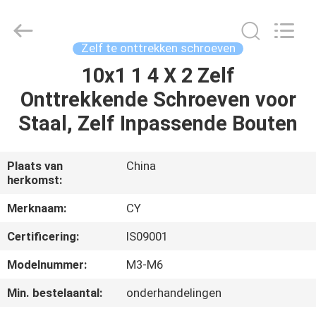
Jiashan
Chaoyi
Fastener.
Co,LTD.
All
Zelf te onttrekken schroeven
Rights
Reserved.
10x1 1 4 X 2 Zelf
HUIS
Onttrekkende Schroeven voor
PRODUCTEN
Staal, Zelf Inpassende Bouten
ONGEVEER
Plaats van
China
herkomst:
ONS
Merknaam:
CY
FABRIEKSREIS
Certificering:
IS09001
Modelnummer:
M3-M6
KWALITEITSCONTROLE
Min. bestelaantal:
onderhandelingen