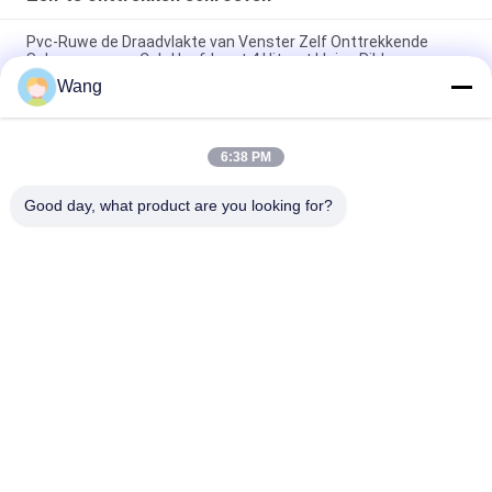
Pvc-Ruwe de Draadvlakte van Venster Zelf Onttrekkende
Schroeven over Csk-Hoofd met 4 Uiterst kleine Ribben
Wang
Van de de Schroevenph2 Aandrijving van het roestvrij staala2
Wafeltje de Hoofd Zelf Onttrekkende Volledige Draad
6:38 PM
Een B-van het Metaalschroeven JIS van het Punt Zelf
Onttrekkend Blad Dwars In een nis gezet Verzonken Hoofd
Good day, what product are you looking for?
populaire categorieën
Alle
Roestvrijstalen 
Spaanplaatschroeven
Schroeven
Zelf Boren 
Zelf Te Onttrekken 
Schroeven
Schroeven
Bugle Hoofd Drywall 
Niet 
Schroeven
Standaardschroeven