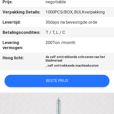
CONTACTEER
Prijs:
negotiable
ONS
Verpakking Details:
1000PCS/BOX, BULKverpakking
Levertijd:
30days na bevestigde orde
NIEUWS
Betalingscondities:
T / T, L / C
VERZOEK
Levering
200Ton /month
vermogen:
OM EEN
Hoog licht:
de zelf onttrekkende schroeven van het
CITAAT
bladmetaal
,
zelf onttrekkende machinebouten
SITEMAP
BESTE PRIJS
PRIVACY
POLICY