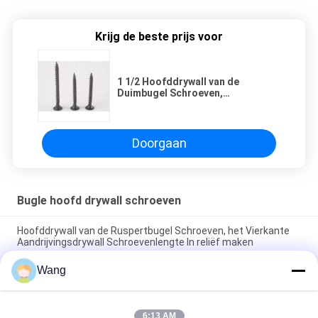
Krijg de beste prijs voor
1 1/2 Hoofddrywall van de
Duimbugel Schroeven,
Phosphated de Schroevengrijs
van de Gipsspaanplaat
Doorgaan
Bugle hoofd drywall schroeven
Hoofddrywall van de Ruspertbugel Schroeven, het Vierkante
Aandrijvingsdrywall Schroevenlengte In reliëf maken
Wang
Interne Drywall van de Hexuitdraaiaandrijving Gegalvaniseerd
Mechanisch van de de Bugellat van Ankerschroeven
1 5 8“ Zink Geplateerde Drywall
6:13 AM