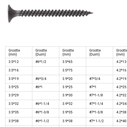
Grootte
Grootte
Grootte
Grootte
Groott
(mm)
(Duim)
(mm)
(Duim)
(mm)
3.5*12
#6*1/2
3.5*65
4.2*13
3.5*16
3.5*75
4.2*16
3.5*19
#6*3/4
3.9*20
#7*3/4
4.2*19
3.5*25
#6*1
3.9*25
#7*1
4.2*25
3.5*29
3.9*30
#7*1-1/8
4.2*32
3.5*32
#6*1-1/4
3.9*32
#7*1-1/4
4.2*34
3.5*35
#6*1-3/8
3.9*35
#7*1-3/8
4.2*38
3.5*38
#6*1-1/2
3.9*38
#7* 1-1/2
4.2*40