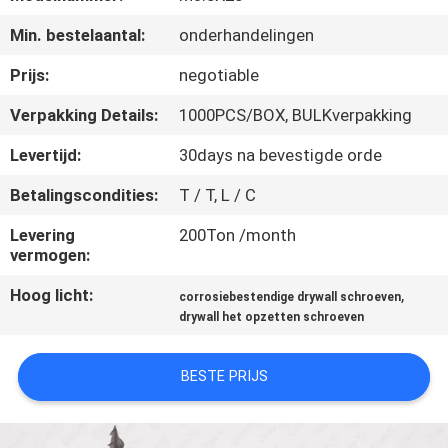
CONTACTEER
Min. bestelaantal:
onderhandelingen
ONS
Prijs:
negotiable
NIEUWS
Verpakking Details:
1000PCS/BOX, BULKverpakking
Levertijd:
30days na bevestigde orde
VERZOEK
Betalingscondities:
T / T, L / C
OM EEN
CITAAT
Levering
200Ton /month
vermogen:
Hoog licht:
,
SITEMAP
corrosiebestendige drywall schroeven
drywall het opzetten schroeven
PRIVACY
BESTE PRIJS
POLICY