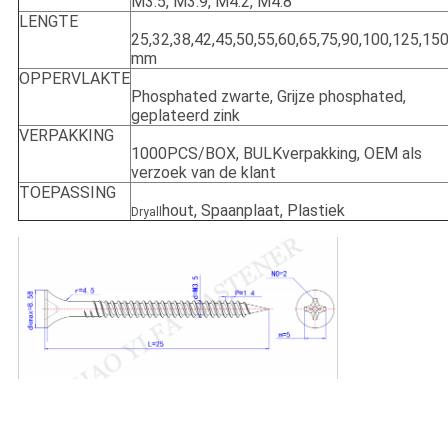
M3.5, M3.9, M4.2, M4.8
LENGTE
25,32,38,42,45,50,55,60,65,75,90,100,125,15
mm
OPPERVLAKTE
Phosphated zwarte, Grijze phosphated,
geplateerd zink
VERPAKKING
1000PCS/BOX, BULKverpakking, OEM als
verzoek van de klant
TOEPASSING
hout, Spaanplaat, Plastiek
Dryall