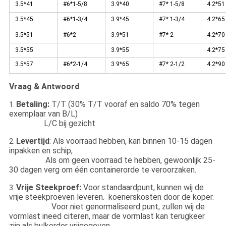
3.5*41
#6*1-5/8
3.9*40
#7* 1-5/8
4.2*51
3.5*45
#6*1-3/4
3.9*45
#7* 1-3/4
4.2*65
3.5*51
#6*2
3.9*51
#7* 2
4.2*70
3.5*55
3.9*55
4.2*75
3.5*57
#6*2-1/4
3.9*65
#7* 2-1/2
4.2*90
Vraag & Antwoord
Betaling:
T/T (30% T/T vooraf en saldo 70% tegen
1.
exemplaar van B/L)
L/C bij gezicht
Levertijd
: Als voorraad hebben, kan binnen 10-15 dagen
2.
inpakken en schip,
Als om geen voorraad te hebben, gewoonlijk 25-
30 dagen verg om één containerorde te veroorzaken.
Vrije Steekproef:
Voor standaardpunt, kunnen wij de
3.
vrije steekproeven leveren. koerierskosten door de koper.
Voor niet genormaliseerd punt, zullen wij de
vormlast ineed citeren, maar de vormlast kan terugkeer
zijn als bulkorder vrijgegeven.