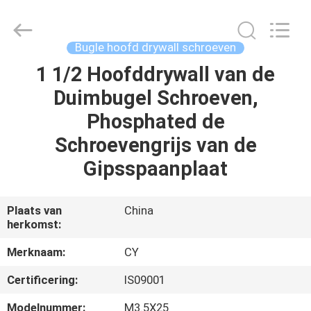
Jiashan
Chaoyi
Fastener.
Co,LTD.
All
Bugle hoofd drywall schroeven
Rights
Reserved.
1 1/2 Hoofddrywall van de
HUIS
Duimbugel Schroeven,
PRODUCTEN
Phosphated de
Schroevengrijs van de
ONGEVEER
Gipsspaanplaat
ONS
Plaats van
China
herkomst:
FABRIEKSREIS
Merknaam:
CY
KWALITEITSCONTROLE
Certificering:
IS09001
Modelnummer:
M3.5X25