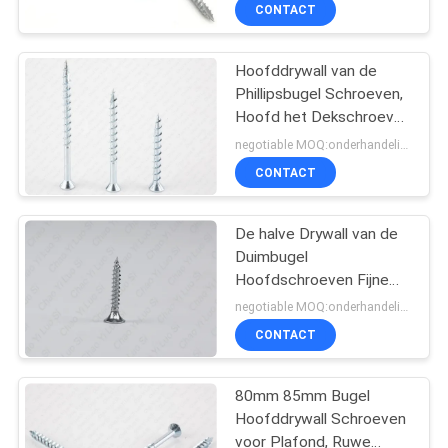
Bugellat van
CONTACTEER
CONTACT
Ankerschroeven
ONS
Hoofddrywall van de
Phillipsbugel Schroeven,
NIEUWS
Hoofd het Dekschroeven
van de Spaanplaatbugel
negotiable MOQ:onderhandelingen
VERZOEK
CONTACT
OM EEN
CITAAT
De halve Drywall van de
Duimbugel
Hoofdschroeven Fijne
SITEMAP
Draad verhardde Wit
negotiable MOQ:onderhandelingen
Geplateerd Zink
CONTACT
PRIVACY
POLICY
80mm 85mm Bugel
Hoofddrywall Schroeven
voor Plafond, Ruwe