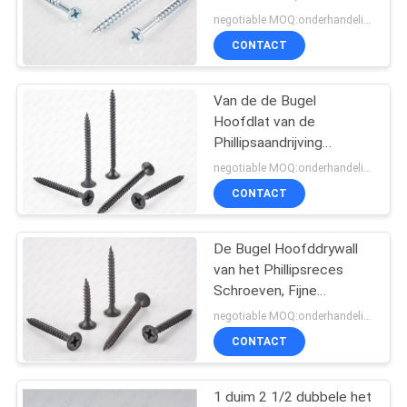
Draad Houten Schroeven
negotiable MOQ:onderhandelingen
CONTACT
Van de de Bugel
Hoofdlat van de
Phillipsaandrijving
Phosphated de
negotiable MOQ:onderhandelingen
Schroevenzwarte,
CONTACT
dubbele draaddrywall
schroef
De Bugel Hoofddrywall
van het Phillipsreces
Schroeven, Fijne
Verharde Draad,
negotiable MOQ:onderhandelingen
Phosphated Grijs
CONTACT
1 duim 2 1/2 dubbele het