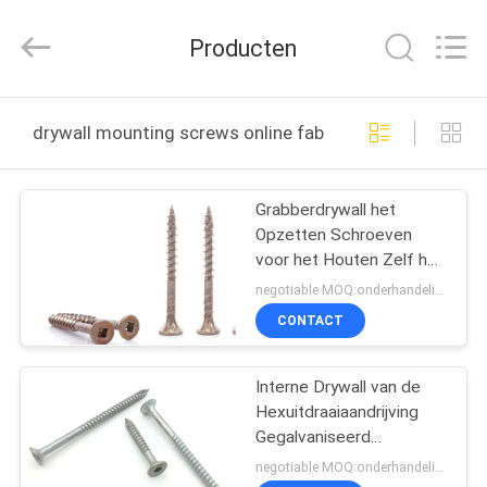
Jiashan
Chaoyi
Fastener.
Producten
Co,LTD.
All
Rights
Reserved.
HUIS
drywall mounting screws online fabricage
PRODUCTEN
Grabberdrywall het
Opzetten Schroeven
ONGEVEER
voor het Houten Zelf het
ONS
Boren Bevestigen
negotiable MOQ:onderhandelingen
CONTACT
FABRIEKSREIS
Interne Drywall van de
Hexuitdraaiaandrijving
KWALITEITSCONTROLE
Gegalvaniseerd
Mechanisch van de de
negotiable MOQ:onderhandelingen