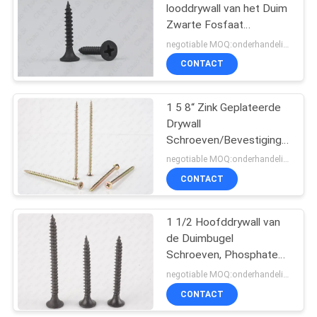
looddrywall van het Duim
Zwarte Fosfaat
Schroeven voor de
negotiable MOQ:onderhandelingen
Nagels van het
CONTACT
Gipsplaatmetaal
1 5 8“ Zink Geplateerde
Drywall
Schroeven/Bevestigingsmidde
25 Graad Super Scherp
negotiable MOQ:onderhandelingen
Punt
CONTACT
1 1/2 Hoofddrywall van
de Duimbugel
Schroeven, Phosphated
de Schroevengrijs van de
negotiable MOQ:onderhandelingen
Gipsspaanplaat
CONTACT