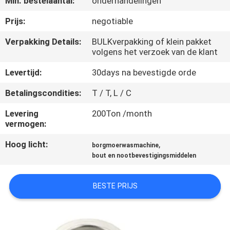
Min. bestelaantal:
onderhandelingen
CONTACTEER
ONS
Prijs:
negotiable
Verpakking Details:
BULKverpakking of klein pakket
volgens het verzoek van de klant
NIEUWS
Levertijd:
30days na bevestigde orde
VERZOEK
Betalingscondities:
T / T, L / C
OM EEN
Levering
200Ton /month
CITAAT
vermogen:
Hoog licht:
,
borgmoerwasmachine
SITEMAP
bout en nootbevestigingsmiddelen
PRIVACY
BESTE PRIJS
POLICY