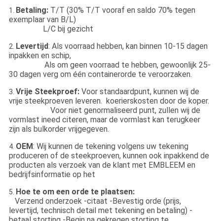
Betaling:
T/T (30% T/T vooraf en saldo 70% tegen
1.
exemplaar van B/L)
L/C bij gezicht
Levertijd
: Als voorraad hebben, kan binnen 10-15 dagen
2.
inpakken en schip,
Als om geen voorraad te hebben, gewoonlijk 25-
30 dagen verg om één containerorde te veroorzaken.
Vrije Steekproef:
Voor standaardpunt, kunnen wij de
3.
vrije steekproeven leveren. koerierskosten door de koper.
Voor niet genormaliseerd punt, zullen wij de
vormlast ineed citeren, maar de vormlast kan terugkeer
zijn als bulkorder vrijgegeven.
OEM
: Wij kunnen de tekening volgens uw tekening
4.
produceren of de steekproeven, kunnen ook inpakkend de
producten als verzoek van de klant met EMBLEEM en
bedrijfsinformatie op het
Hoe te om een orde te plaatsen:
5.
Verzend onderzoek -citaat -Bevestig orde (prijs,
levertijd, technisch detail met tekening en betaling) -
betaal storting -Begin na gekregen storting te