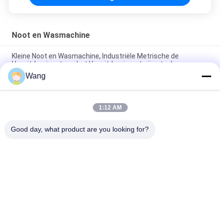
Noot en Wasmachine
Kleine Noot en Wasmachine, Industriële Metrische de
Hexuitdraainoot van het Hexuitdraairoestvrije staal
Wang
Van de Boutenwasmachines van roestvrij staalnoten Vorm
van de de Grootteschijf de Metrische Kleine Grote
1:12 AM
2 de duim de Noten en de Wasmachines van 3 Duimschroeven
voor M8-Bout verhindert Corrosie
Good day, what product are you looking for?
populaire categorieën
Alle
Roestvrijstalen 
Spaanplaatschroeven
Schroeven
Zelf Boren 
Zelf Te Onttrekken 
Schroeven
Schroeven