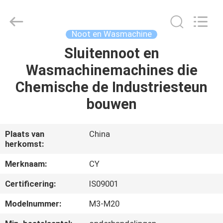
Jiashan
Chaoyi
Fastener.
Co,LTD.
All
Noot en Wasmachine
Rights
Reserved.
Sluitennoot en
HUIS
Wasmachinemachines die
PRODUCTEN
Chemische de Industriesteun
bouwen
ONGEVEER
ONS
Plaats van
China
herkomst:
FABRIEKSREIS
Merknaam:
CY
Certificering:
IS09001
KWALITEITSCONTROLE
Modelnummer:
M3-M20