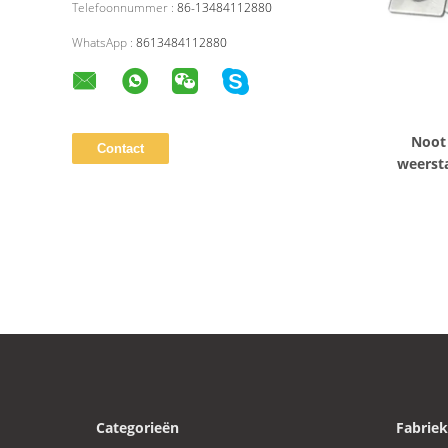
Telefoonnummer :
86-13484112880
WhatsApp :
8613484112880
Noot
weerst
Hard
Categorieën
Fabriek