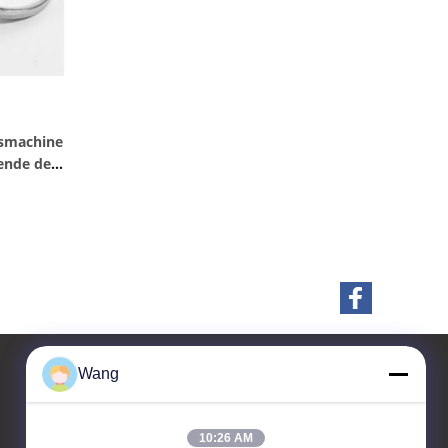
smachine
ende de
hardware
Wang
Contacteer ons
10:26 AM