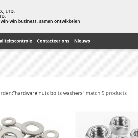
., LTD.
TD.
s, win-win business, samen ontwikkelen
liteitscontrole
Contacteer ons
Nieuws
rden:
"hardware nuts bolts washers"
match 5 products