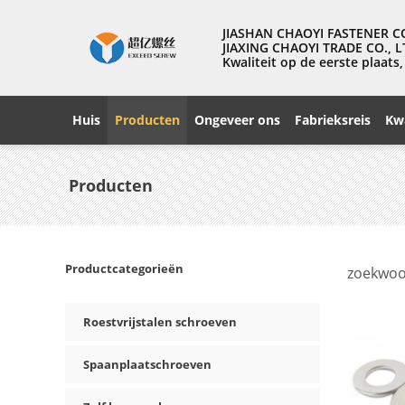
JIASHAN CHAOYI FASTENER CO
JIAXING CHAOYI TRADE CO., L
Kwaliteit op de eerste plaat
Huis
Producten
Ongeveer ons
Fabrieksreis
Kwa
Producten
Productcategorieën
zoekwoo
Roestvrijstalen schroeven
Spaanplaatschroeven