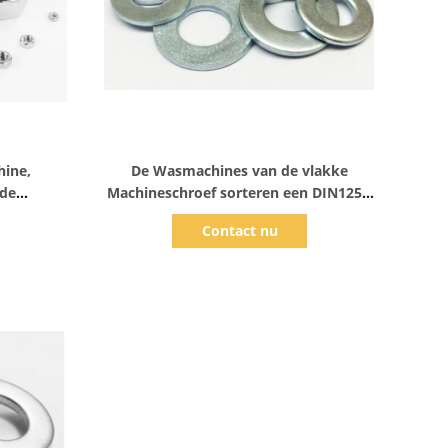
Toon details
hine,
De Wasmachines van de vlakke
 de
Machineschroef sorteren een DIN125A
het
- 1 Laag Zink Cr3 van Koolstofuss
Contact nu
taal