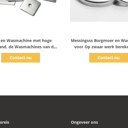
Toon details
Toon details
 en Wasmachine met hoge
Messingsss Borgmoer en Wa
and, de Wasmachines van de
voor Op zwaar werk berek
Notenbouten van
Schroeven van de Vervoer
Contact nu
Contact nu
warebevestigingsmiddelen
sreis
Ongeveer ons