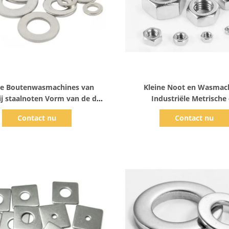
Toon details
Toon details
de Boutenwasmachines van
Kleine Noot en Wasmac
ij staalnoten Vorm van de de
Industriële Metrische
eschijf de Metrische Kleine
Hexuitdraainoot van 
Contact nu
Contact nu
Grote
Hexuitdraairoestvrije s