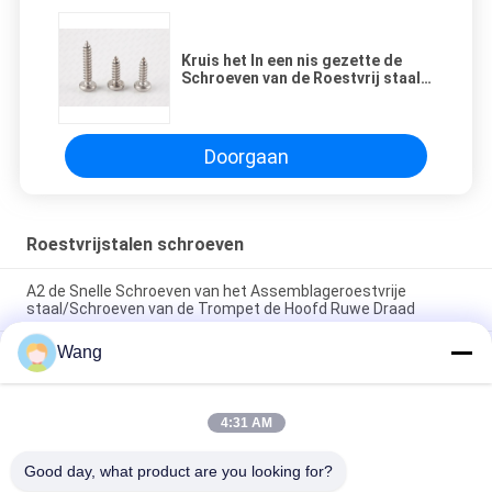
Kruis het In een nis gezette de
Schroeven van de Roestvrij staal
Pan Hoofdmachine Zelf
Onttrekken DIN 7981
Doorgaan
Roestvrijstalen schroeven
A2 de Snelle Schroeven van het Assemblageroestvrije
staal/Schroeven van de Trompet de Hoofd Ruwe Draad
Wang
10mm 100mm 150mm Roestvrij staalschroeven, de Hoofd
Metrische Bouten van de Roestvrij staalflens
Van het de Spaanplaatroestvrije staal van INOX A2 van de
4:31 AM
Schroevenpozi de Aandrijvingsdubbel Verzonken Hoofd
Volledige Draad
Good day, what product are you looking for?