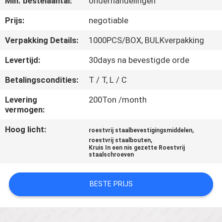
Min. bestelaantal:
onderhandelingen
CONTACTEER
ONS
Prijs:
negotiable
Verpakking Details:
1000PCS/BOX, BULKverpakking
NIEUWS
Levertijd:
30days na bevestigde orde
Betalingscondities:
T / T, L / C
VERZOEK
OM EEN
Levering
200Ton /month
vermogen:
CITAAT
Hoog licht:
,
roestvrij staalbevestigingsmiddelen
,
roestvrij staalbouten
SITEMAP
Kruis In een nis gezette Roestvrij
staalschroeven
PRIVACY
BESTE PRIJS
POLICY