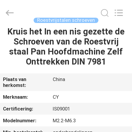
Jiashan
Chaoyi
Fastener.
Co,LTD.
All
Roestvrijstalen schroeven
Rights
Reserved.
Kruis het In een nis gezette de
HUIS
Schroeven van de Roestvrij
PRODUCTEN
staal Pan Hoofdmachine Zelf
Onttrekken DIN 7981
ONGEVEER
ONS
Plaats van
China
herkomst:
FABRIEKSREIS
Merknaam:
CY
Certificering:
IS09001
KWALITEITSCONTROLE
Modelnummer:
M2.2-M6.3