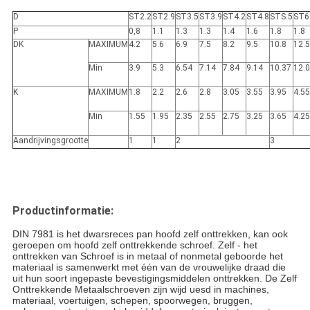
D
ST2.2
ST2.9
ST3.5
ST3.9
ST4.2
ST4.8
STS.5
ST6
P
0,8
1.1
1.3
1.3
1.4
1.6
1.8
1.8
DK
MAXIMUM
4.2
5.6
6.9
7.5
8.2
9.5
10.8
12.5
Min
3.9
5.3
6.54
7.14
7.84
9.14
10.37
12.
K
MAXIMUM
1.8
2.2
2.6
2.8
3.05
3.55
3.95
4.55
Min
1.55
1.95
2.35
2.55
2.75
3.25
3.65
4.25
Aandrijvingsgrootte
1
1
2
3
Productinformatie:
DIN 7981 is het dwarsreces pan hoofd zelf onttrekken, kan ook
geroepen om hoofd zelf onttrekkende schroef. Zelf - het
onttrekken van Schroef is in metaal of nonmetal geboorde het
materiaal is samenwerkt met één van de vrouwelijke draad die
uit hun soort ingepaste bevestigingsmiddelen onttrekken. De Zelf
Onttrekkende Metaalschroeven zijn
wijd uesd in machines,
materiaal, voertuigen, schepen, spoorwegen, bruggen,