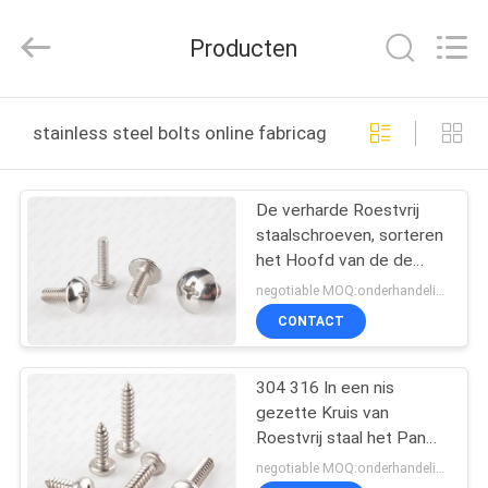
Jiashan
Chaoyi
Fastener.
Producten
Co,LTD.
All
Rights
Reserved.
HUIS
stainless steel bolts online fabricage
PRODUCTEN
De verharde Roestvrij
staalschroeven, sorteren
ONGEVEER
het Hoofd van de de
ONS
Aandrijvingsbundel van
negotiable MOQ:onderhandelingen
Phillips van 8 Roestvrij
CONTACT
staalbouten
FABRIEKSREIS
304 316 In een nis
gezette Kruis van
KWALITEITSCONTROLE
Roestvrij staal het Pan
Hoofdbouten DIN 7981
negotiable MOQ:onderhandelingen