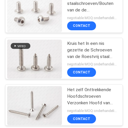
staalschroeven/Bouten
van de de
Aandrijvingscontactdoos
negotiable MOQ:onderhandelingen
van de Flenshexuitdraai
CONTACT
de Knoophoofd
Kruis het In een nis
gezette de Schroeven
van de Roestvrij staal
Pan Hoofdmachine Zelf
negotiable MOQ:onderhandelingen
Onttrekken DIN 7981
CONTACT
Het zelf Onttrekkende
Hoofdschroeven
Verzonken Hoofd van
Roestvrij staalphillips een
negotiable MOQ:onderhandelingen
B-Punt
CONTACT