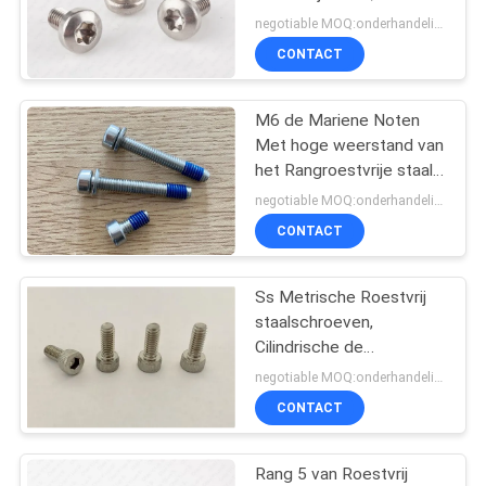
Industriële Ronde
negotiable MOQ:onderhandelingen
Hoofdschroeven
CONTACT
M6 de Mariene Noten
Met hoge weerstand van
het Rangroestvrije staal -
en - de Kasten van de
negotiable MOQ:onderhandelingen
boutendraad
CONTACT
Ss Metrische Roestvrij
staalschroeven,
Cilindrische de
Boutenprecisie van de
negotiable MOQ:onderhandelingen
Roestvrij
CONTACT
staalcontactdoos GLB
Rang 5 van Roestvrij