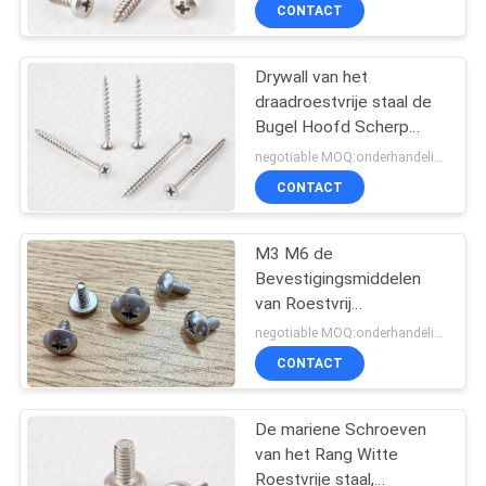
CONTACTEER
CONTACT
ONS
Drywall van het
draadroestvrije staal de
NIEUWS
Bugel Hoofd Scherp
Punt van
negotiable MOQ:onderhandelingen
Schroevenphillips
VERZOEK
CONTACT
OM EEN
CITAAT
M3 M6 de
Bevestigingsmiddelen
van Roestvrij
SITEMAP
staalschroeven, Bouten
negotiable MOQ:onderhandelingen
van de de Bundel Hoofd
CONTACT
Metrische Flens van
PRIVACY
Allen de Hoofd
POLICY
De mariene Schroeven
van het Rang Witte
Roestvrije staal,