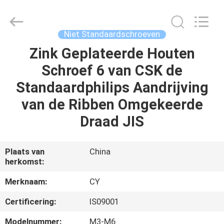
Jiashan
Chaoyi
Fastener.
Co,LTD.
All
Niet Standaardschroeven
Rights
Reserved.
Zink Geplateerde Houten
HUIS
Schroef 6 van CSK de
PRODUCTEN
Standaardphilips Aandrijving
van de Ribben Omgekeerde
ONGEVEER
Draad JIS
ONS
Plaats van
China
herkomst:
FABRIEKSREIS
Merknaam:
CY
KWALITEITSCONTROLE
Certificering:
IS09001
Modelnummer:
M3-M6