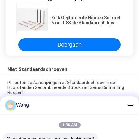
Zink Geplateerde Houten Schroef
6 van CSK de Standaardphilips
Aandrijving van de Ribben
Omgekeerde Draad JIS
Doorgaan
Niet Standaardschroeven
Ph lasten de Aandrijvings niet Standaardschroeven de
Hoofdtanden Gecombineerde Strook van Sems Dimmming
Ruspert
Wang
Roestvrij staal niet Standaardschroeven, A2 - 70 Gekartelde
Hoofdduimschroeven
De Machineschroef van wafeltje plateerde de Hoofd
1:36 AM
Gecombineerde Sems met Wasmachine Chrome Vierkant
Type
Good day, what product are you looking for?