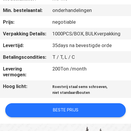
CONTACTEER
Min. bestelaantal:
onderhandelingen
ONS
Prijs:
negotiable
NIEUWS
Verpakking Details:
1000PCS/BOX, BULKverpakking
Levertijd:
35days na bevestigde orde
VERZOEK
Betalingscondities:
T / T, L / C
OM EEN
CITAAT
Levering
200Ton /month
vermogen:
Hoog licht:
,
SITEMAP
Roestvrij staal sems schroeven
niet standaardbouten
PRIVACY
BESTE PRIJS
POLICY