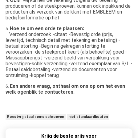
OEM
: Wij kunnen de tekening volgens uw tekening
4.
produceren of de steekproeven, kunnen ook inpakkend de
producten als verzoek van de klant met EMBLEEM en
bedrijfsinformatie op het
Hoe te om een orde te plaatsen:
5.
Verzend onderzoek -citaat -Bevestig orde (prijs,
levertijd, technisch detail met tekening en betaling) -
betaal storting -Begin na gekregen storting te
veroorzaken -de steekproef keurt (als behoefte) goed -
Massaopbrengst -verzend beeld van verpakking voor
bevestigen-schik verzending -verzend exemplaar van B/L -
Betaal saldobetaling -verzend de documenten voor
ontruiming -koppel terug
Een andere vraag, onthaal om ons op om het even
6.
welk ogenblik te contacteren.
Roestvrij staal sems schroeven
niet standaardbouten
Krijg de beste prijs voor