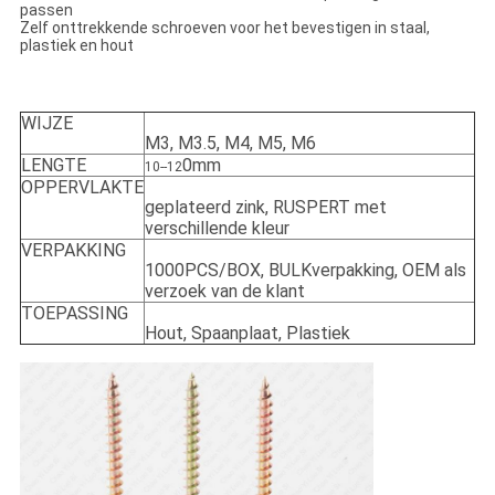
passen
Zelf onttrekkende schroeven voor het bevestigen in staal,
plastiek en hout
WIJZE
M3, M3.5, M4, M5, M6
LENGTE
0mm
10--12
OPPERVLAKTE
geplateerd zink, RUSPERT met
verschillende kleur
VERPAKKING
1000PCS/BOX, BULKverpakking, OEM als
verzoek van de klant
TOEPASSING
Hout, Spaanplaat, Plastiek