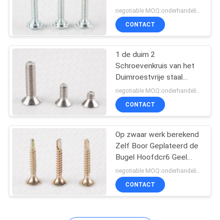
Rib niet Standaard
negotiable MOQ:onderhandelingen
CONTACT
1 de duim 2
Schroevenkruis van het
Duimroestvrije staal
zette 4,8 in een nis 8,8
negotiable MOQ:onderhandelingen
Rangdin965 Norm
CONTACT
Op zwaar werk berekend
Zelf Boor Geplateerd de
Bugel Hoofdcr6 Geel
Zink van
negotiable MOQ:onderhandelingen
Metaalschroeven
CONTACT