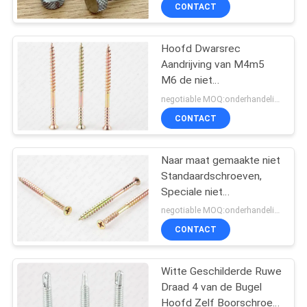
CONTACTEER
CONTACT
ONS
Hoofd Dwarsrec
Aandrijving van M4m5
NIEUWS
M6 de niet
Standaardschroeven
negotiable MOQ:onderhandelingen
CSK voor Plastic Hout
VERZOEK
CONTACT
OM EEN
CITAAT
Naar maat gemaakte niet
Standaardschroeven,
Speciale niet
SITEMAP
Standaardbevestigingsmiddel
negotiable MOQ:onderhandelingen
CONTACT
PRIVACY
POLICY
Witte Geschilderde Ruwe
Draad 4 van de Bugel
Hoofd Zelf Boorschroef