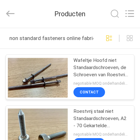
Jiashan
Chaoyi
Fastener.
Producten
Co,LTD.
All
Rights
Reserved.
HUIS
non standard fasteners online fabricage
PRODUCTEN
Wafeltje Hoofd niet
Standaardschroeven, de
ONGEVEER
Schroeven van Roestvrij
ONS
staalsems met Vierkante
negotiable MOQ:onderhandelingen
Wasmachine
CONTACT
FABRIEKSREIS
Roestvrij staal niet
Standaardschroeven, A2
KWALITEITSCONTROLE
- 70 Gekartelde
Hoofdduimschroeven
negotiable MOQ:onderhandelingen