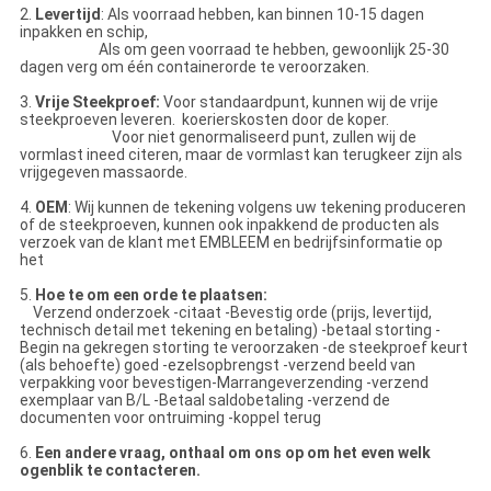
2.
Levertijd
: Als voorraad hebben, kan binnen 10-15 dagen
inpakken en schip,
Als om geen voorraad te hebben, gewoonlijk 25-30
dagen verg om één containerorde te veroorzaken.
3.
Vrije Steekproef:
Voor standaardpunt, kunnen wij de vrije
steekproeven leveren. koerierskosten door de koper.
Voor niet genormaliseerd punt, zullen wij de
vormlast ineed citeren, maar de vormlast kan terugkeer zijn als
vrijgegeven massaorde.
4.
OEM
: Wij kunnen de tekening volgens uw tekening produceren
of de steekproeven, kunnen ook inpakkend de producten als
verzoek van de klant met EMBLEEM en bedrijfsinformatie op
het
5.
Hoe te om een orde te plaatsen:
Verzend onderzoek -citaat -Bevestig orde (prijs, levertijd,
technisch detail met tekening en betaling) -betaal storting -
Begin na gekregen storting te veroorzaken -de steekproef keurt
(als behoefte) goed -ezelsopbrengst -verzend beeld van
verpakking voor bevestigen-Marrangeverzending -verzend
exemplaar van B/L -Betaal saldobetaling -verzend de
documenten voor ontruiming -koppel terug
6.
Een andere vraag, onthaal om ons op om het even welk
ogenblik te contacteren.