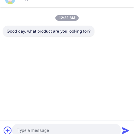
Steraandrijving Verzonken Hoofd met Deklaag van Ruspert
van 6 het Dekschroeven van de Bonenversiering de Groene
12:22 AM
Het dubbel Verzonken Hoofdpozi-van het Doelschroeven van
de Aandrijvings Volledige Draad Multi Gele Geplateerde Zink
Good day, what product are you looking for?
populaire categorieën
Alle
Roestvrijstalen 
Spaanplaatschroeven
Schroeven
Zelf Boren 
Zelf Te Onttrekken 
Schroeven
Schroeven
Bugle Hoofd Drywall 
Niet 
Schroeven
Standaardschroeven
Metrische 
Concrete Het 
Machineschroeven
Bevestigen 
Schroeven
Vraag een offerte aan