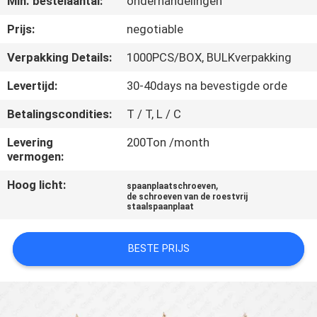
Min. bestelaantal:
onderhandelingen
CONTACTEER
ONS
Prijs:
negotiable
Verpakking Details:
1000PCS/BOX, BULKverpakking
NIEUWS
Levertijd:
30-40days na bevestigde orde
Betalingscondities:
T / T, L / C
VERZOEK
OM EEN
Levering
200Ton /month
vermogen:
CITAAT
Hoog licht:
,
spaanplaatschroeven
de schroeven van de roestvrij
staalspaanplaat
SITEMAP
BESTE PRIJS
PRIVACY
POLICY