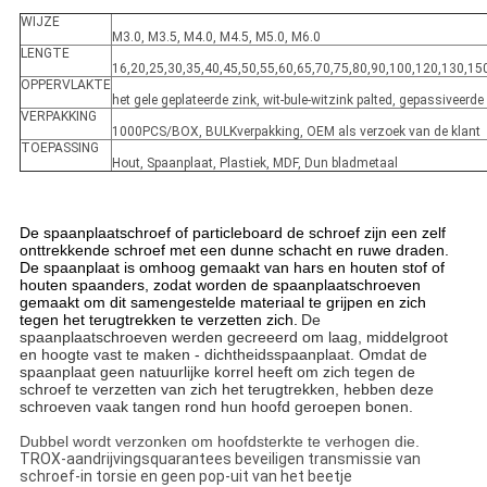
WIJZE
M3.0, M3.5, M4.0, M4.5, M5.0, M6.0
LENGTE
16,20,25,30,35,40,45,50,55,60,65,70,75,80,90,100,120,130,15
OPPERVLAKTE
het gele geplateerde zink, wit-bule-witzink palted, gepassiveerd
VERPAKKING
1000PCS/BOX, BULKverpakking, OEM als verzoek van de klant
TOEPASSING
Hout, Spaanplaat, Plastiek, MDF, Dun bladmetaal
De spaanplaatschroef of particleboard de schroef zijn een zelf
onttrekkende schroef met een dunne schacht en ruwe draden.
De spaanplaat is omhoog gemaakt van hars en houten stof of
houten spaanders, zodat worden de spaanplaatschroeven
gemaakt om dit samengestelde materiaal te grijpen en zich
tegen het terugtrekken te verzetten zich.
De
spaanplaatschroeven werden gecreeerd om laag, middelgroot
en hoogte vast te maken - dichtheidsspaanplaat. Omdat de
spaanplaat geen natuurlijke korrel heeft om zich tegen de
schroef te verzetten van zich het terugtrekken, hebben deze
schroeven vaak tangen rond hun hoofd geroepen bonen.
Dubbel wordt verzonken om hoofdsterkte te verhogen die.
TROX-aandrijvingsquarantees beveiligen transmissie van
schroef-in torsie en geen pop-uit van het beetje