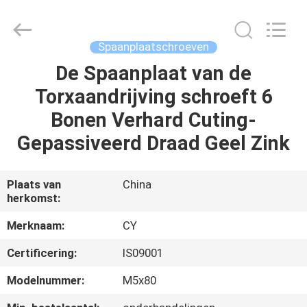
Jiashan
Chaoyi
Fastener.
Co,LTD.
All
Spaanplaatschroeven
Rights
Reserved.
De Spaanplaat van de
HUIS
Torxaandrijving schroeft 6
PRODUCTEN
Bonen Verhard Cuting-
Gepassiveerd Draad Geel Zink
ONGEVEER
ONS
Plaats van
China
herkomst:
FABRIEKSREIS
Merknaam:
CY
Certificering:
IS09001
KWALITEITSCONTROLE
Modelnummer:
M5x80