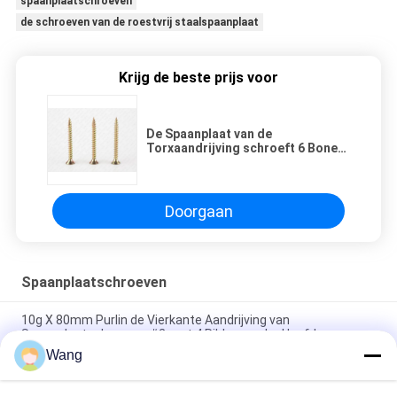
spaanplaatschroeven
de schroeven van de roestvrij staalspaanplaat
Krijg de beste prijs voor
De Spaanplaat van de
Torxaandrijving schroeft 6 Bonen
Verhard Cuting-Gepassiveerd
Draad Geel Zink
Doorgaan
Spaanplaatschroeven
10g X 80mm Purlin de Vierkante Aandrijving van
Spaanplaatschroeven #2 met 4 Ribben onder Hoofd
Wang
Steraandrijving Verzonken Hoofd met Deklaag van Ruspert
van 6 het Dekschroeven van de Bonenversiering de Groene