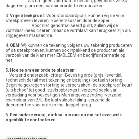
Als om geen voorraad te hebben, gewoonlijk 25-30
dagen verg om één containerorde te veroorzaken.
3.
Vrije Steekproef:
Voor standaardpunt, kunnen wij de vrije
steekproeven leveren. koerierskosten door de koper.
Voor niet genormaliseerd punt, zullen wij de
vormlast ineed citeren, maar de vormlast kan terugkeer zijn als
vrijgegeven massaorde.
4.
OEM
: Wij kunnen de tekening volgens uw tekening produceren
of de steekproeven, kunnen ook inpakkend de producten als
verzoek van de klant met EMBLEEM en bedrijfsinformatie op
het
5.
Hoe te om een orde te plaatsen:
Verzend onderzoek -citaat -Bevestig orde (prijs, levertijd,
technisch detail met tekening en betaling) -betaal storting -
Begin na gekregen storting te veroorzaken -de steekproef keurt
(als behoefte) goed -ezelsopbrengst -verzend beeld van
verpakking voor bevestigen-Marrangeverzending -verzend
exemplaar van B/L -Betaal saldobetaling -verzend de
documenten voor ontruiming -koppel terug
6.
Een andere vraag, onthaal om ons op om het even welk
ogenblik te contacteren.