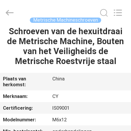
Jiashan
Chaoyi
Fastener.
Co,LTD.
All
Metrische Machineschroeven
Rights
Reserved.
Schroeven van de hexuitdraai
HUIS
de Metrische Machine, Bouten
PRODUCTEN
van het Veiligheids de
Metrische Roestvrije staal
ONGEVEER
ONS
Plaats van
China
herkomst:
FABRIEKSREIS
Merknaam:
CY
Certificering:
IS09001
KWALITEITSCONTROLE
Modelnummer:
M6x12