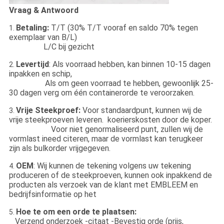
Vraag & Antwoord
Betaling:
T/T (30% T/T vooraf en saldo 70% tegen
1.
exemplaar van B/L)
L/C bij gezicht
Levertijd
: Als voorraad hebben, kan binnen 10-15 dagen
2.
inpakken en schip,
Als om geen voorraad te hebben, gewoonlijk 25-
30 dagen verg om één containerorde te veroorzaken.
Vrije Steekproef:
Voor standaardpunt, kunnen wij de
3.
vrije steekproeven leveren. koerierskosten door de koper.
Voor niet genormaliseerd punt, zullen wij de
vormlast ineed citeren, maar de vormlast kan terugkeer
zijn als bulkorder vrijgegeven.
OEM
: Wij kunnen de tekening volgens uw tekening
4.
produceren of de steekproeven, kunnen ook inpakkend de
producten als verzoek van de klant met EMBLEEM en
bedrijfsinformatie op het
Hoe te om een orde te plaatsen:
5.
Verzend onderzoek -citaat -Bevestig orde (prijs,