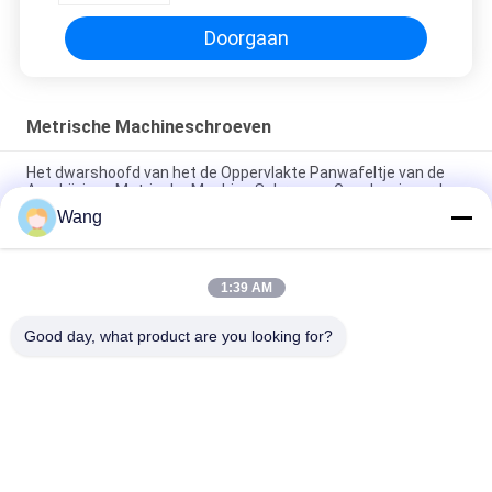
Doorgaan
Metrische Machineschroeven
Het dwarshoofd van het de Oppervlakte Panwafeltje van de
Aandrijvings Metrische Machine Schroeven Gegalvaniseerde
Wang
De ingelaste Metrische Machineschroeven verankeren
HoofdKoolstofstaaldin Norm
1:39 AM
Kleine Metrische Machineschroeven, Schroef van de Roestvrij
staal de Vlakke Hoofdcontactdoos GLB
Good day, what product are you looking for?
populaire categorieën
Alle
Roestvrijstalen 
Spaanplaatschroeven
Schroeven