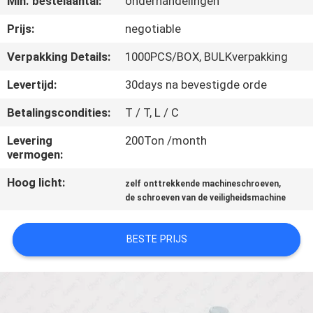
Min. bestelaantal:
onderhandelingen
CONTACTEER
ONS
Prijs:
negotiable
Verpakking Details:
1000PCS/BOX, BULKverpakking
NIEUWS
Levertijd:
30days na bevestigde orde
Betalingscondities:
T / T, L / C
VERZOEK
OM EEN
Levering
200Ton /month
vermogen:
CITAAT
Hoog licht:
,
zelf onttrekkende machineschroeven
de schroeven van de veiligheidsmachine
SITEMAP
BESTE PRIJS
PRIVACY
POLICY