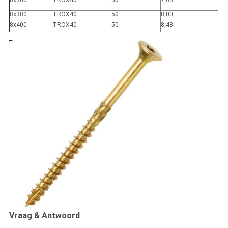
8x360
TROX40
50
7,60
8x380
TROX40
50
8,00
8x400
TROX40
50
8,48
Vraag & Antwoord