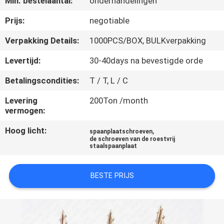
Min. bestelaantal:
onderhandelingen
CONTACTEER
ONS
Prijs:
negotiable
Verpakking Details:
1000PCS/BOX, BULKverpakking
NIEUWS
Levertijd:
30-40days na bevestigde orde
Betalingscondities:
T / T, L / C
VERZOEK
OM EEN
Levering
200Ton /month
vermogen:
CITAAT
Hoog licht:
,
spaanplaatschroeven
de schroeven van de roestvrij
staalspaanplaat
SITEMAP
BESTE PRIJS
PRIVACY
POLICY