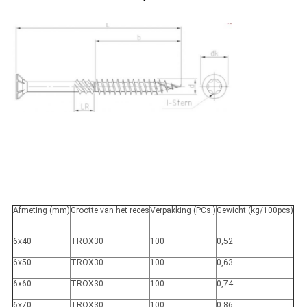
Afmeting (mm)
Grootte van het reces
Verpakking (PCs.)
Gewicht (kg/100pcs)
6x40
TROX30
100
0,52
6x50
TROX30
100
0,63
6x60
TROX30
100
0,74
6x70
TROX30
100
0,86