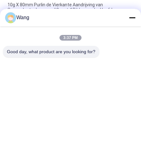
10g X 80mm Purlin de Vierkante Aandrijving van
Spaanplaatschroeven #2 met 4 Ribben onder Hoofd
Wang
Steraandrijving Verzonken Hoofd met Deklaag van Ruspert
van 6 het Dekschroeven van de Bonenversiering de Groene
3:37 PM
Het dubbel Verzonken Hoofdpozi-van het Doelschroeven van
de Aandrijvings Volledige Draad Multi Gele Geplateerde Zink
Good day, what product are you looking for?
populaire categorieën
Alle
Roestvrijstalen 
Spaanplaatschroeven
Schroeven
Zelf Boren 
Zelf Te Onttrekken 
Schroeven
Schroeven
Bugle Hoofd Drywall 
Niet 
Schroeven
Standaardschroeven
Metrische 
Concrete Het 