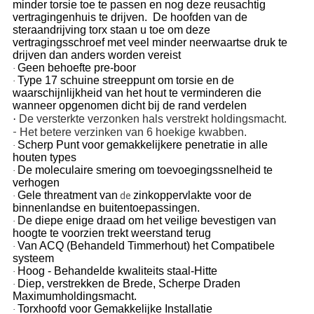
minder torsie toe te passen en nog deze reusachtig
vertragingenhuis te drijven. De hoofden van de
steraandrijving torx staan u toe om deze
vertragingsschroef met veel minder neerwaartse druk te
drijven dan anders worden vereist
Geen behoefte pre-boor
·
Type 17 schuine streeppunt om torsie en de
·
waarschijnlijkheid van het hout te verminderen die
wanneer opgenomen dicht bij de rand verdelen
·
De versterkte verzonken hals verstrekt holdingsmacht.
-
Het betere verzinken van 6 hoekige kwabben.
Scherp Punt voor gemakkelijkere penetratie in alle
·
houten types
De moleculaire smering om toevoegingssnelheid te
·
verhogen
Gele threatment van
zinkoppervlakte voor de
de
·
binnenlandse en buitentoepassingen.
De diepe enige draad om het veilige bevestigen van
·
hoogte te voorzien trekt weerstand terug
Van ACQ (Behandeld Timmerhout) het Compatibele
·
systeem
Hoog - Behandelde kwaliteits staal-Hitte
·
Diep, verstrekken de Brede, Scherpe Draden
·
Maximumholdingsmacht.
Torxhoofd voor Gemakkelijke Installatie
·