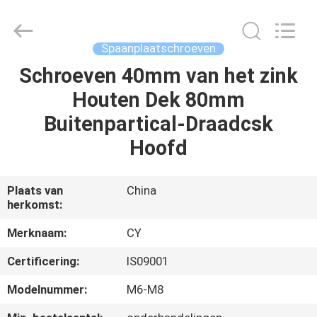
Jiashan
Chaoyi
Fastener.
Co,LTD.
All
Spaanplaatschroeven
Rights
Reserved.
Schroeven 40mm van het zink
HUIS
Houten Dek 80mm
PRODUCTEN
Buitenpartical-Draadcsk
Hoofd
ONGEVEER
ONS
Plaats van
China
herkomst:
FABRIEKSREIS
Merknaam:
CY
Certificering:
IS09001
KWALITEITSCONTROLE
Modelnummer:
M6-M8