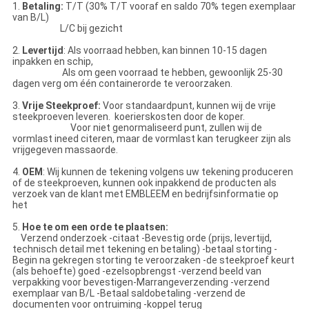
1.
Betaling:
T/T (30% T/T vooraf en saldo 70% tegen exemplaar
van B/L)
L/C bij gezicht
2.
Levertijd
: Als voorraad hebben, kan binnen 10-15 dagen
inpakken en schip,
Als om geen voorraad te hebben, gewoonlijk 25-30
dagen verg om één containerorde te veroorzaken.
3.
Vrije Steekproef:
Voor standaardpunt, kunnen wij de vrije
steekproeven leveren. koerierskosten door de koper.
Voor niet genormaliseerd punt, zullen wij de
vormlast ineed citeren, maar de vormlast kan terugkeer zijn als
vrijgegeven massaorde.
4.
OEM
: Wij kunnen de tekening volgens uw tekening produceren
of de steekproeven, kunnen ook inpakkend de producten als
verzoek van de klant met EMBLEEM en bedrijfsinformatie op
het
5.
Hoe te om een orde te plaatsen:
Verzend onderzoek -citaat -Bevestig orde (prijs, levertijd,
technisch detail met tekening en betaling) -betaal storting -
Begin na gekregen storting te veroorzaken -de steekproef keurt
(als behoefte) goed -ezelsopbrengst -verzend beeld van
verpakking voor bevestigen-Marrangeverzending -verzend
exemplaar van B/L -Betaal saldobetaling -verzend de
documenten voor ontruiming -koppel terug