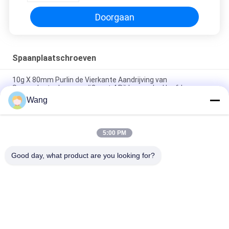
Doorgaan
Spaanplaatschroeven
10g X 80mm Purlin de Vierkante Aandrijving van
Spaanplaatschroeven #2 met 4 Ribben onder Hoofd
Wang
Steraandrijving Verzonken Hoofd met Deklaag van Ruspert
van 6 het Dekschroeven van de Bonenversiering de Groene
5:00 PM
Het dubbel Verzonken Hoofdpozi-van het Doelschroeven van
de Aandrijvings Volledige Draad Multi Gele Geplateerde Zink
Good day, what product are you looking for?
populaire categorieën
Alle
Roestvrijstalen 
Spaanplaatschroeven
Schroeven