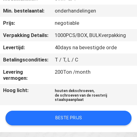
CONTACTEER
Min. bestelaantal:
onderhandelingen
ONS
Prijs:
negotiable
NIEUWS
Verpakking Details:
1000PCS/BOX, BULKverpakking
Levertijd:
40days na bevestigde orde
VERZOEK
Betalingscondities:
T / T, L / C
OM EEN
CITAAT
Levering
200Ton /month
vermogen:
Hoog licht:
,
SITEMAP
houten dekschroeven
de schroeven van de roestvrij
staalspaanplaat
PRIVACY
BESTE PRIJS
POLICY