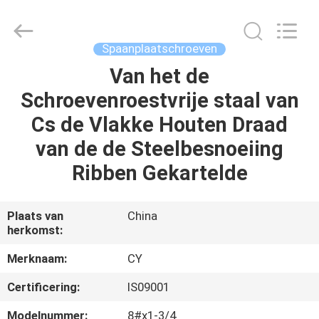
Jiashan
Chaoyi
Fastener.
Co,LTD.
All
Spaanplaatschroeven
Rights
Reserved.
Van het de
HUIS
Schroevenroestvrije staal van
PRODUCTEN
Cs de Vlakke Houten Draad
van de de Steelbesnoeiing
ONGEVEER
Ribben Gekartelde
ONS
Plaats van
China
herkomst:
FABRIEKSREIS
Merknaam:
CY
KWALITEITSCONTROLE
Certificering:
IS09001
Modelnummer:
8#x1-3/4