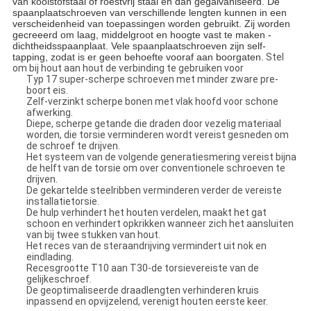
van koolstofstaal of roestvrij staal en dan gegalvaniseerd. De
spaanplaatschroeven van verschillende lengten kunnen in een
verscheidenheid van toepassingen worden gebruikt. Zij worden
gecreeerd om laag, middelgroot en hoogte vast te maken -
dichtheidsspaanplaat. Vele spaanplaatschroeven zijn self-
tapping, zodat is er geen behoefte vooraf aan boorgaten.
Stel
om bij hout aan hout de verbinding te gebruiken voor
Typ 17 super-scherpe schroeven met minder zware pre-
boort eis.
Zelf-verzinkt scherpe bonen met vlak hoofd voor schone
afwerking.
Diepe, scherpe getande die draden door vezelig materiaal
worden, die torsie verminderen wordt vereist gesneden om
de schroef te drijven.
Het systeem van de volgende generatiesmering vereist bijna
de helft van de torsie om over conventionele schroeven te
drijven.
De gekartelde steelribben verminderen verder de vereiste
installatietorsie.
De hulp verhindert het houten verdelen, maakt het gat
schoon en verhindert opkrikken wanneer zich het aansluiten
van bij twee stukken van hout.
Het reces van de steraandrijving vermindert uit nok en
eindlading.
Recesgrootte T10 aan T30-de torsievereiste van de
gelijkeschroef.
De geoptimaliseerde draadlengten verhinderen kruis
inpassend en opvijzelend, verenigt houten eerste keer.