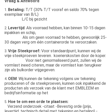
Vraag & Antwoord
Betaling:
T/T (30% T/T vooraf en saldo 70% tegen
1.
exemplaar van B/L)
L/C bij gezicht
Levertijd
: Als voorraad hebben, kan binnen 10-15 dagen
2.
inpakken en schip,
Als om geen voorraad te hebben, gewoonlijk 25-
30 dagen verg om één containerorde te veroorzaken.
Vrije Steekproef:
Voor standaardpunt, kunnen wij de
3.
vrije steekproeven leveren. koerierskosten door de koper.
Voor niet genormaliseerd punt, zullen wij de
vormlast ineed citeren, maar de vormlast kan terugkeer
zijn als bulkorder vrijgegeven.
OEM
: Wij kunnen de tekening volgens uw tekening
4.
produceren of de steekproeven, kunnen ook inpakkend de
producten als verzoek van de klant met EMBLEEM en
bedrijfsinformatie op het
Hoe te om een orde te plaatsen:
5.
Verzend onderzoek -citaat -Bevestig orde (prijs,
levertijd, technisch detail met tekening en betaling) -