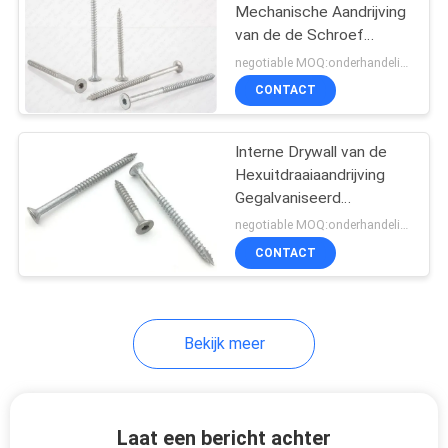
Mechanische Aandrijving
van de de Schroef
Interne Hexuitdraai van
negotiable MOQ:onderhandelingen
de Bugel de Hoofdlat
CONTACT
Interne Drywall van de
Hexuitdraaiaandrijving
Gegalvaniseerd
Mechanisch van de de
negotiable MOQ:onderhandelingen
Bugellat van
CONTACT
Ankerschroeven
Bekijk meer
Laat een bericht achter