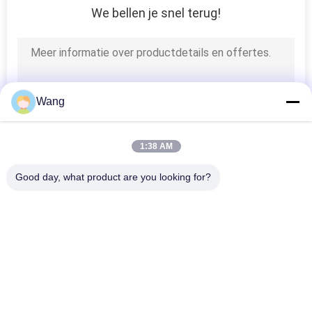
We bellen je snel terug!
Wang
1:38 AM
Good day, what product are you looking for?
populaire categorieën
Alle
Roestvrijstalen 
Spaanplaatschroeven
Schroeven
Zelf Boren 
Zelf Te Onttrekken 
Schroeven
Schroeven