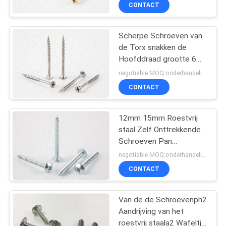
CONTACTEER
CONTACT
ONS
Scherpe Schroeven van
de Torx snakken de
NIEUWS
Hoofddraad grootte 6
Ribbendin Norm
negotiable MOQ:onderhandelingen
VERZOEK
CONTACT
OM EEN
CITAAT
12mm 15mm Roestvrij
staal Zelf Onttrekkende
Schroeven Pan
SITEMAP
Hoofdtorx voor
negotiable MOQ:onderhandelingen
Aluminium
CONTACT
PRIVACY
POLICY
Van de de Schroevenph2
Aandrijving van het
roestvrij staala2 Wafeltje